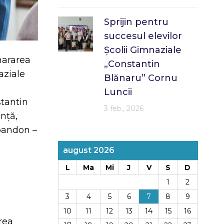
Sprijin pentru
succesul elevilor
Școlii Gimnaziale
mararea
„Constantin
aziale
Blănaru” Cornu
Luncii
stantin
3 feb., 2026
nță,
abandon –
august 2026
L
Ma
Mi
J
V
S
D
1
2
3
4
5
6
7
8
9
10
11
12
13
14
15
16
rea