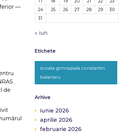
17
18
19
20
21
22
23
nferior —
24
25
26
27
28
29
30
31
« iun.
Etichete
scoala gimnaziala constantin
entru
balanaru
PNRAS
l de
Arhive
ivit
iunie 2026
e numărul
aprilie 2026
februarie 2026