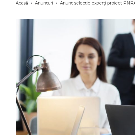
Acasă
Anunțuri
Anunț selecție experți proiect PNR