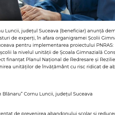
u Luncii, județul Suceava (beneficiar) anunță de
sturi de experți, în afara organigramei Școlii Gimn
Suceava pentru implementarea proiectului PNRAS:
 școlii la nivelul unității de Școala Gimnazială Con
ct finanțat Planul Național de Redresare și Rezilie
inirea unităților de învățământ cu risc ridicat de 
n Blănaru” Cornu Luncii, județul Suceava
ezentat de prevenirea abandonului școlar și reduce