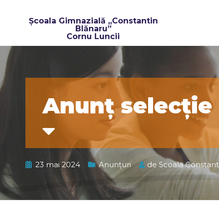
Școala Gimnazială „Constantin
Blănaru”
Cornu Luncii​
Anunț selecție
23 mai 2024
Anunțuri
de
Scoala Constant