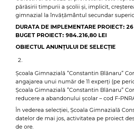
părăsirii timpurii a școlii și, implicit, creșt
gimnazial la învățământul secundar superior
DURATA DE IMPLEMENTARE PROIECT: 26 
BUGET PROIECT: 984.216,80 LEI
OBIECTUL ANUNȚULUI DE SELECȚIE
Școala Gimnazială ”Constantin Blănaru” Cor
angajarea unui număr de 11 experți (pe peri
Școala Gimnazială ”Constantin Blănaru” Corn
reducere a abandonului școlar – cod F-PNR
În vederea selecției, Școala Gimnazială Const
datelor de mai jos, activitatea pe proiect de
de ore.