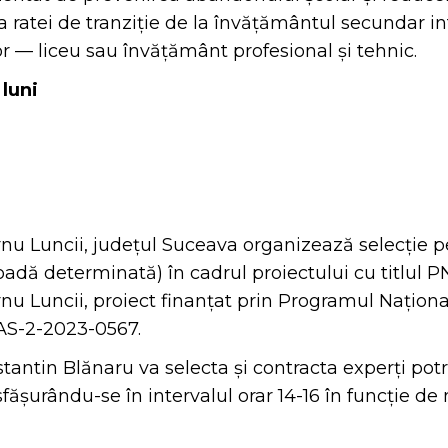
erea ratei de tranziție de la învățământul secundar i
 — liceu sau învățământ profesional și tehnic.
luni
nu Luncii, județul Suceava organizează selecție p
oadă determinată) în cadrul proiectului cu titlul 
u Luncii, proiect finanțat prin Programul Naționa
AS-2-2023-0567.
antin Blănaru va selecta și contracta experți potr
sfășurându-se în intervalul orar 14-16 în funcție d