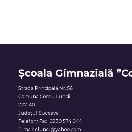
Școala Gimnazială ”C
Strada Principală Nr. 56
Comuna Cornu Luncii
727140
Județul Suceava
Telefon/ Fax: 0230 574 044
E-mail: cluncii@yahoo.com