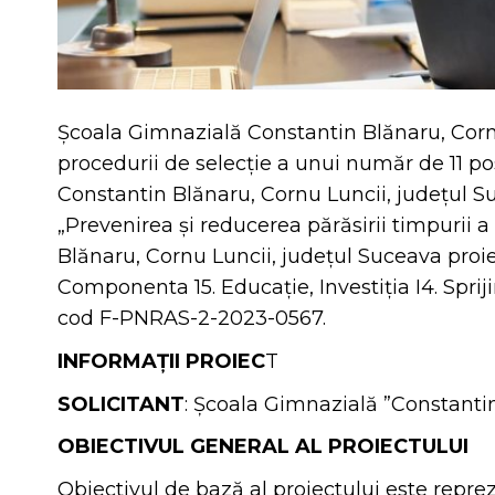
Școala Gimnazială Constantin Blănaru, Corn
procedurii de selecție a unui număr de 11 po
Constantin Blănaru, Cornu Luncii, județul 
„Prevenirea și reducerea părăsirii timpurii a
Blănaru, Cornu Luncii, județul Suceava proie
Componenta 15. Educație, Investiția I4. Sprij
cod F-PNRAS-2-2023-0567.
INFORMAȚII PROIEC
T
SOLICITANT
: Școala Gimnazială ”Constanti
OBIECTIVUL GENERAL AL PROIECTULUI
Obiectivul de bază al proiectului este repr