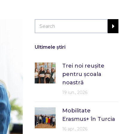
Ultimele știri
Trei noi reușite
pentru școala
noastră
19 iun., 2026
Mobilitate
Erasmus+ în Turcia
16 apr., 2026