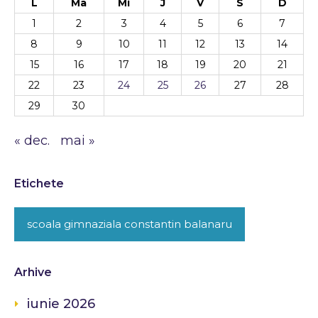
L
Ma
Mi
J
V
S
D
1
2
3
4
5
6
7
8
9
10
11
12
13
14
15
16
17
18
19
20
21
22
23
24
25
26
27
28
29
30
« dec.
mai »
Etichete
scoala gimnaziala constantin balanaru
Arhive
iunie 2026