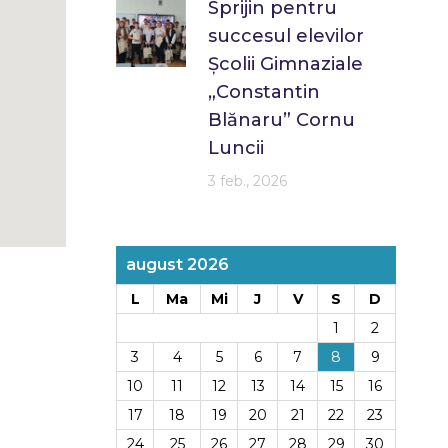
Sprijin pentru
succesul elevilor
Școlii Gimnaziale
„Constantin
Blănaru” Cornu
Luncii
3 feb., 2026
august 2026
L
Ma
Mi
J
V
S
D
1
2
3
4
5
6
7
8
9
10
11
12
13
14
15
16
17
18
19
20
21
22
23
24
25
26
27
28
29
30