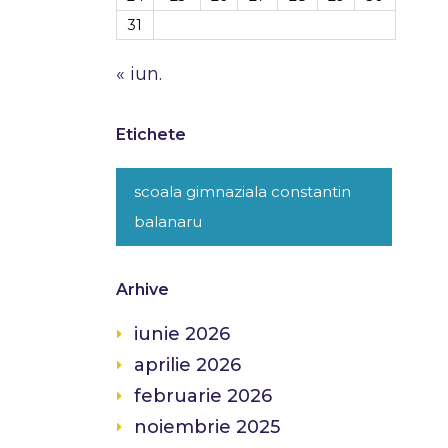
31
« iun.
Etichete
scoala gimnaziala constantin
balanaru
Arhive
iunie 2026
aprilie 2026
februarie 2026
noiembrie 2025