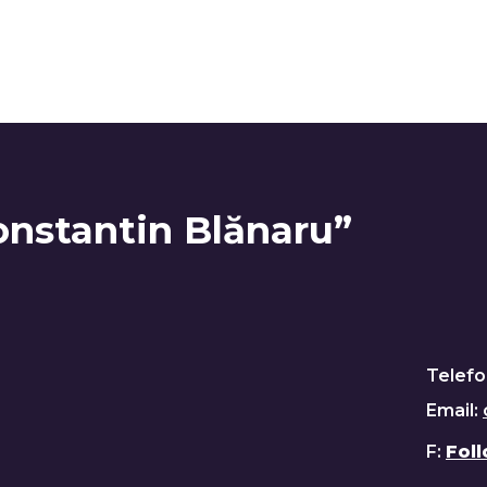
onstantin Blănaru”
Telefo
Email:
F:
Fol