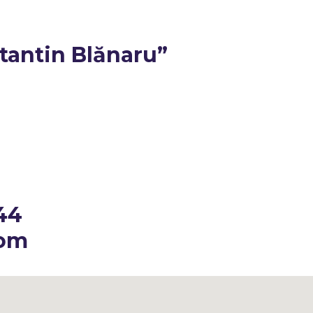
tantin Blănaru”
44
com