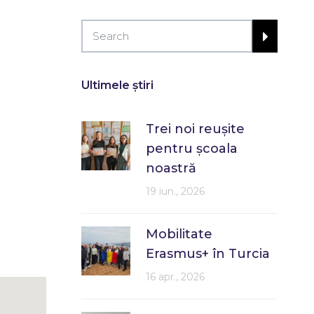
Ultimele știri
Trei noi reușite
pentru școala
noastră
19 iun., 2026
Mobilitate
Erasmus+ în Turcia
16 apr., 2026