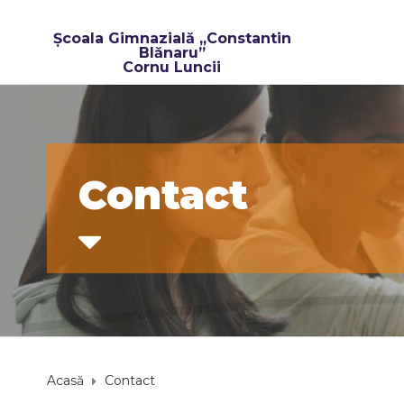
Școala Gimnazială „Constantin
Blănaru”
Cornu Luncii​
Contact
Acasă
Contact