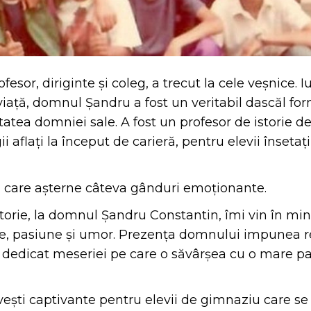
sor, diriginte și coleg, a trecut la cele veșnice. I
e viață, domnul Șandru a fost un veritabil dascăl f
tatea domniei sale. A fost un profesor de istorie de
 aflați la început de carieră, pentru elevii însetaț
a, care așterne câteva gânduri emoționante.
orie, la domnul Șandru Constantin, îmi vin în min
tate, pasiune și umor. Prezența domnului impunea r
și dedicat meseriei pe care o săvârșea cu o mare pa
vești captivante pentru elevii de gimnaziu care se