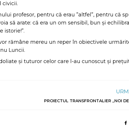
civicii.
ui profesor, pentru că erau ”altfel”, pentru că 
 să arate: că era un om sensibil, bun și echilibra
istorie!”.
 vor rămâne mereu un reper în obiectivele urmărit
nu Luncii.
iate și tuturor celor care l-au cunoscut și prețuit
URM
PROIECTUL TRANSFRONTALIER „NOI DE