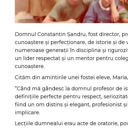
Domnul Constantin Șandru, fost director, profe
cunoaștere și perfecționare, de istorie și d
numeroase generații în disciplina și rigurozi
un lider respectat și un mentor pentru colegii
cunoaștere.
Cităm din amintirile unei fostei eleve, Mari
”Când mă gândesc la domnul profesor de ist
definițiile perfecte pentru respect, seriozi
fiind un om distins și elegant, profesionist 
implicare.
Lecțiile dumnealui erau acte de oratorie, po