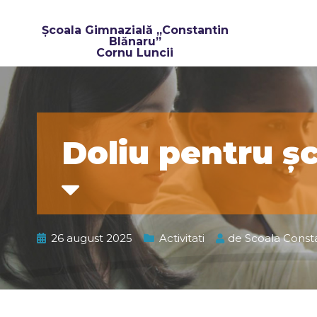
Școala Gimnazială „Constantin
Blănaru”
Cornu Luncii​
Doliu pentru ș
26 august 2025
Activitati
de
Scoala Const