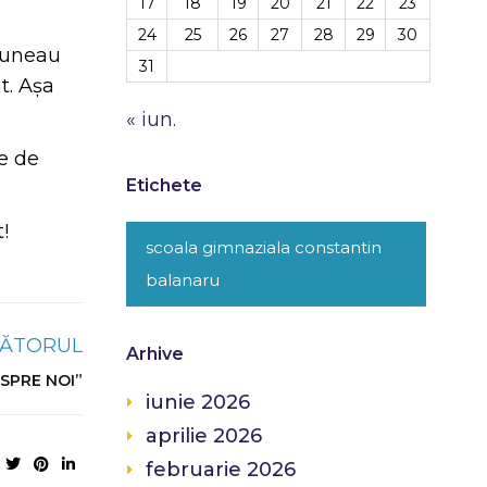
17
18
19
20
21
22
23
24
25
26
27
28
29
30
spuneau
31
t. Așa
« iun.
e de
Etichete
!
scoala gimnaziala constantin
balanaru
ĂTORUL
Arhive
SPRE NOI”
iunie 2026
aprilie 2026
februarie 2026