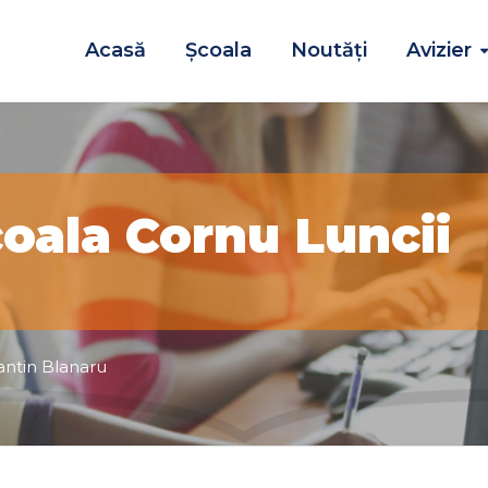
Acasă
Școala
Noutăţi
Avizier
coala Cornu Luncii
antin Blanaru