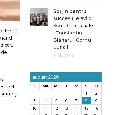
Sprijin pentru
succesul elevilor
Școlii Gimnaziale
ubitor de
„Constantin
ormând
Blănaru” Cornu
dicat,
Luncii
i de
3 feb., 2026
august 2026
te
L
Ma
Mi
J
V
S
D
espect,
siune și
1
2
3
4
5
6
7
8
9
10
11
12
13
14
15
16