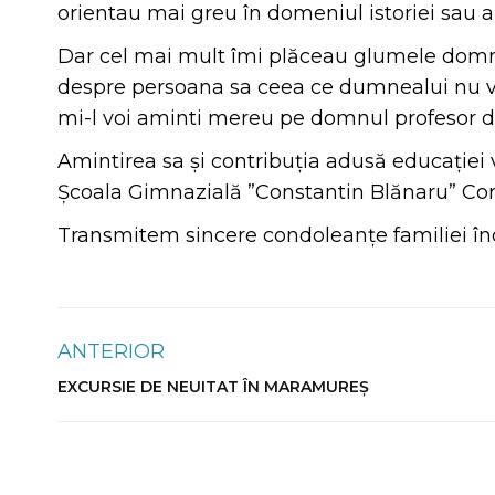
orientau mai greu în domeniul istoriei sau al 
Dar cel mai mult îmi plăceau glumele domnul
despre persoana sa ceea ce dumnealui nu voia
mi-l voi aminti mereu pe domnul profesor de 
Amintirea sa și contribuția adusă educației
Școala Gimnazială ”Constantin Blănaru” Cor
Transmitem sincere condoleanțe familiei îndol
ANTERIOR
EXCURSIE DE NEUITAT ÎN MARAMUREȘ