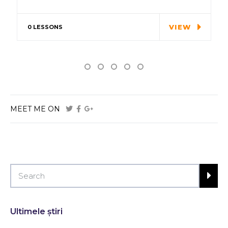
Special cloth alert. Always
remember in the jungle there's
VIEW
0 LESSONS
a…
MEET ME ON
Ultimele știri