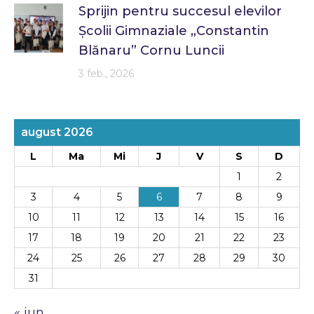
Sprijin pentru succesul elevilor
Școlii Gimnaziale „Constantin
Blănaru” Cornu Luncii
3 feb., 2026
august 2026
L
Ma
Mi
J
V
S
D
1
2
3
4
5
6
7
8
9
10
11
12
13
14
15
16
17
18
19
20
21
22
23
24
25
26
27
28
29
30
31
« iun.